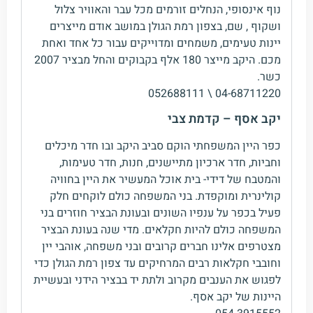
נוף אינסופי, הנחלים זורמים מכל עבר והאוויר צלול
ושקוף , שם, בצפון רמת הגולן במושב אודם מייצרים
יינות טעימים, משמחים ומדוייקים עבור כל אחד ואחת
מכם. היקב מייצר 180 אלף בקבוקים והחל מבציר 2007
כשר.
04-68711220 \ 052688111
יקב אסף – קדמת צבי
כפר היין המשפחתי הוקם סביב היקב ובו חדר מיכלים
וחביות, חדר ארכיון מתיישנים, חנות, חדר טעימות,
והמטבח של דידי- בית אוכל המעשיר את היין בחוויה
קולינרית ומוקפדת. בני המשפחה כולם לוקחים חלק
פעיל בכפר על ענפיו השונים ובעונת הבציר חוזרים בני
המשפחה כולם להיות חקלאים. מדי שנה בעונת הבציר
מצטרפים אלינו חברים קרובים ובני משפחה, אוהבי יין
וחובבי חקלאות רבים המרחיקים עד צפון רמת הגולן כדי
לפגוש את הענבים מקרוב ולתת יד בבציר הידני ובעשיית
היינות של יקב אסף.