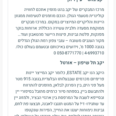
מרכז המבקרים של יקב בהט מזמין אתכם לחוויה
קולינרית מטעמי הגולן. הנכם מוזמנים לטעימות ממגוון
היינות והליקרים המיוצרים במקום. במרכז מבקרים
ממוקמת מסעדה חלבית עשירה הכוללת: ארוחות בוקר
מפנקות, פלטת גבינות, פיצות היישר מהטאבון ועוד…
מקור הענבים משובח – ענבי צפון רמת הגולן הגדלים
בגובה 1000 מ', וידועים באיכותם ובטעמם בעולם כולו.
4-6993710 | 050-8771770 0
יקב תל שיפון – אורטל
היקב הנו יקב ESTATE, כלומר יקב המייצר יינות
פרימיום מכרמים שבבעלותו הבלעדית.בגובה 915 מטר
מעל פני הים, בין הפרנק לבלאן, מוזמנים להתרווח
ולהתבשם ביין, בספתח סיור כרמים מתובל בסיפורי יין
ובסייפא לשבת על המרפסת בין ארגזי הבציר, ולמזוג יין
עד שתגידו- די! על המגש תנגבו לאבנה, תבצעו פת לחם,
גבינות נימוחות יענגו את החייך, הפירות שנקטפו