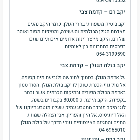
054-3915552
יקב רם – קדמת צבי
יקב בוטיק משפחתי בהרי הגולן. כרמי היקב נהנים
מאדמת הגולן הבזלתית והעשירה, ומטיפוח מסור ואוהב
של רם. היקב מייצר יינות אדומים איכותיים שזכו
בפרסים בתחרויות בין לאומיות.
054-3199590
יקב בזלת הגולן – קדמת צבי
על אדמת הגולן, בסמוך לחורשה ולנביעת מים קסומה,
אל מול נוף הכנרת שוכן לו יקב בזלת הגולן. הסוד טמון
באדמת הבזלת הפוריה ובמיקום הכרמים אשר נבחר
בקפידה. היקב מייצר, כ-80,000 בקבוקים בשנה.
לוגו היקב מורכב ממטבע עתיק שעליו מוטבע דיוקנו של
האל דיוניסוס, אל היין והפריון, אבי הצהלה שמחת
החיים והחגיגה האינסופית וזוהי הדרך של בזלת הגולן.
04-6965010
יקב בהט – עין זיוון