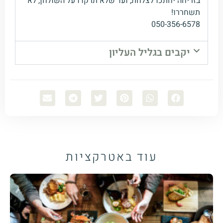
בזריחה יחתכו לצלחת, ועד שלא תרקדו על השולחן, לא
תשחררו!
050-356-6578
יקבים בגליל העליון
עוד ב
אטרקציות