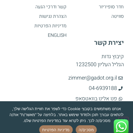
חדר סופיריור
קשר ודרכי הגעה
סוויטה
הצהרת נגישות
מדיניות הפרטיות
ENGLISH
יצירת קשר
קיבוץ גדות
הגליל העליון 1232500
zimmer@gadot.org.il
04-6939188
פנו אלינו בוואטסאפ
אנחנו משתמשים בקובצי Cookie כדי לשפר את חוויית הגלישה שלך,
להתאים עבורך תוכן ולמדוד שימוש באתר. בלחיצה על "מאשר/ת" את/ה
כל הזכויות שמורות לכפר הנופש בקיבוץ גדות ©2026
מסכים/ה לכך. ניתן לקרוא עוד במדיניות הפרטיות שלנו.
Site by Visuali
מסכים/ה
מדיניות הפרטיות