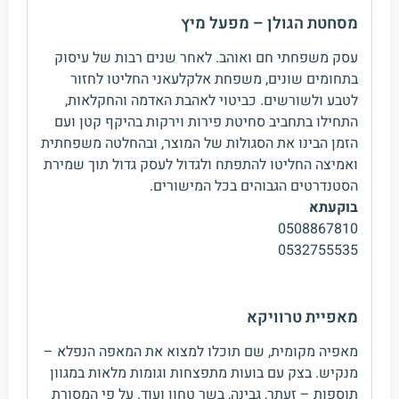
מסחטת הגולן – מפעל מיץ
עסק משפחתי חם ואוהב. לאחר שנים רבות של עיסוק
בתחומים שונים, משפחת אלקלעאני החליטו לחזור
לטבע ולשורשים. כביטוי לאהבת האדמה והחקלאות,
התחילו בתחביב סחיטת פירות וירקות בהיקף קטן ועם
הזמן הבינו את הסגולות של המוצר, ובהחלטה משפחתית
ואמיצה החליטו להתפתח ולגדול לעסק גדול תוך שמירת
הסטנדרטים הגבוהים בכל המישורים.
בוקעתא
0508867810
0532755535
מאפיית טרוויקא
מאפיה מקומית, שם תוכלו למצוא את המאפה הנפלא –
מנקיש. בצק עם בועות מתפצחות וגומות מלאות במגוון
תוספות – זעתר, גבינה, בשר טחון ועוד. על פי המסורת